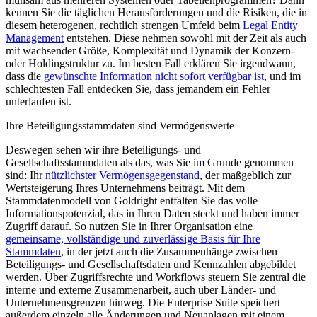
kennen Sie die täglichen Herausforderungen und die Risiken, die in
diesem heterogenen, rechtlich strengen Umfeld beim
Legal Entity
Management
entstehen. Diese nehmen sowohl mit der Zeit als auch
mit wachsender Größe, Komplexität und Dynamik der Konzern-
oder Holdingstruktur zu. Im besten Fall erklären Sie irgendwann,
dass die
gewünschte Information nicht sofort verfügbar ist
, und im
schlechtesten Fall entdecken Sie, dass jemandem ein Fehler
unterlaufen ist.
Ihre Beteiligungsstammdaten sind Vermögenswerte
Deswegen sehen wir ihre Beteiligungs- und
Gesellschaftsstammdaten als das, was Sie im Grunde genommen
sind: Ihr
nützlichster Vermögensgegenstand
, der maßgeblich zur
Wertsteigerung Ihres Unternehmens beiträgt. Mit dem
Stammdatenmodell von Goldright entfalten Sie das volle
Informationspotenzial, das in Ihren Daten steckt und haben immer
Zugriff darauf. So nutzen Sie in Ihrer Organisation eine
gemeinsame, vollständige und zuverlässige Basis für Ihre
Stammdaten
, in der jetzt auch die Zusammenhänge zwischen
Beteiligungs- und Gesellschaftsdaten und Kennzahlen abgebildet
werden. Über Zugriffsrechte und Workflows steuern Sie zentral die
interne und externe Zusammenarbeit, auch über Länder- und
Unternehmensgrenzen hinweg. Die Enterprise Suite speichert
außerdem einzeln alle Änderungen und Neuanlagen mit einem