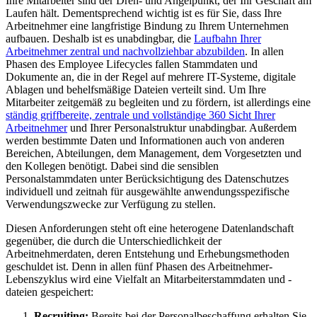
Ihre Mitarbeiter sind der Dreh- und Angelpunkt, der Ihr Geschäft am
Laufen hält. Dementsprechend wichtig ist es für Sie, dass Ihre
Arbeitnehmer eine langfristige Bindung zu Ihrem Unternehmen
aufbauen. Deshalb ist es unabdingbar, die
Laufbahn Ihrer
Arbeitnehmer zentral und nachvollziehbar abzubilden
. In allen
Phasen des Employee Lifecycles fallen Stammdaten und
Dokumente an, die in der Regel auf mehrere IT-Systeme, digitale
Ablagen und behelfsmäßige Dateien verteilt sind. Um Ihre
Mitarbeiter zeitgemäß zu begleiten und zu fördern, ist allerdings eine
ständig griffbereite, zentrale und vollständige 360 Sicht Ihrer
Arbeitnehmer
und Ihrer Personalstruktur unabdingbar. Außerdem
werden bestimmte Daten und Informationen auch von anderen
Bereichen, Abteilungen, dem Management, dem Vorgesetzten und
den Kollegen benötigt. Dabei sind die sensiblen
Personalstammdaten unter Berücksichtigung des Datenschutzes
individuell und zeitnah für ausgewählte anwendungsspezifische
Verwendungszwecke zur Verfügung zu stellen.
Diesen Anforderungen steht oft eine heterogene Datenlandschaft
gegenüber, die durch die Unterschiedlichkeit der
Arbeitnehmerdaten, deren Entstehung und Erhebungsmethoden
geschuldet ist. Denn in allen fünf Phasen des Arbeitnehmer-
Lebenszyklus wird eine Vielfalt an Mitarbeiterstammdaten und -
dateien gespeichert:
Recruiting:
Bereits bei der Personalbeschaffung erhalten Sie