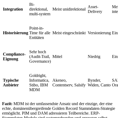
Bi-
Asset-
Mei
Integration
direktional,
Meist unidirektional
Delivery
int
multi-system
Point-in-
Historisierung
Time für alle
Meist eingeschränkt
Versionierung
Ein
Entitäten
Sehr hoch
Compliance-
(Audit-Trail,
Mittel
Niedrig
Ein
Eignung
Governance)
Goldright,
Typische
Informatica,
Akeneo,
Bynder,
SA
Anbieter
Stibo, IBM
Contentserv, Salsify
Widen, Canto
Or
MDM
Fazit:
MDM ist der umfassendste Ansatz und der einzige, der eine
echte, domänenübergreifende Golden Record Stammdaten-Strategie
ermöglicht. PIM und DAM adressieren Teilbereiche. ERP-
Stammdaten-Module sind systemgebunden und erzeugen selbst