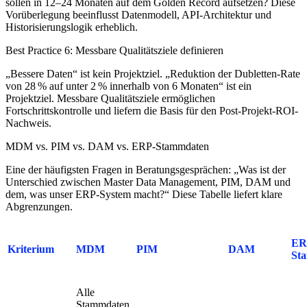
sollen in 12–24 Monaten auf dem Golden Record aufsetzen? Diese
Vorüberlegung beeinflusst Datenmodell, API-Architektur und
Historisierungslogik erheblich.
Best Practice 6: Messbare Qualitätsziele definieren
„Bessere Daten“ ist kein Projektziel. „Reduktion der Dubletten-Rate
von 28 % auf unter 2 % innerhalb von 6 Monaten“ ist ein
Projektziel. Messbare Qualitätsziele ermöglichen
Fortschrittskontrolle und liefern die Basis für den Post-Projekt-ROI-
Nachweis.
MDM vs. PIM vs. DAM vs. ERP-Stammdaten
Eine der häufigsten Fragen in Beratungsgesprächen: „Was ist der
Unterschied zwischen Master Data Management, PIM, DAM und
dem, was unser ERP-System macht?“ Diese Tabelle liefert klare
Abgrenzungen.
ER
Kriterium
MDM
PIM
DAM
St
Alle
Stammdaten