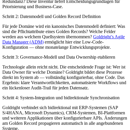
Redundanz? Diese Inventur liefert Entscheidungsgrundlagen für
Priorisierung und Business-Case.
Schritt 2: Datenmodell und Golden Record Definition
Für jede Domäne wird ein kanonisches Datenmodell definiert: Was
sind die Pflichtattribute eines Golden Records? Welche Felder
werden aus welchem Quellsystem übernommen?
Goldright’s Agile
Data Manager (ADM)
ermöglicht hier eine Low-Code-
Konfiguration — ohne monatelange Entwicklungsprojekte.
Schritt 3: Governance-Modell und Data Ownership etablieren
Technologie allein reicht nicht. Die entscheidende Frage ist: Wer ist
Data Owner für welche Domäne? Goldright bildet diese Prozesse
direkt im System ab — vollständig konfigurierbar, ohne Code. Das
Ergebnis: klare Verantwortlichkeiten, automatisierte Workflows und
ein lückenloser Audit-Trail für jeden Datensatz.
Schritt 4: System-Integration und bidirektionale Synchronisation
Goldright verbindet sich bidirektional mit
ERP-Systemen (SAP
S/4HANA, Microsoft Dynamics), CRM-Systemen, BI-Plattformen
und weiteren Applikationen über konfigurierbare APIs. Änderungen
am Golden Record propagieren automatisch in alle angebundenen
Systeme.