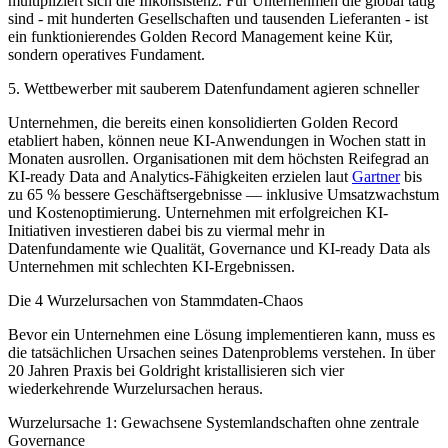
multipliziert sich die Inkonsistenz. Für Unternehmen die global tätig
sind - mit hunderten Gesellschaften und tausenden Lieferanten - ist
ein funktionierendes Golden Record Management keine Kür,
sondern operatives Fundament.
5. Wettbewerber mit sauberem Datenfundament agieren schneller
Unternehmen, die bereits einen konsolidierten Golden Record
etabliert haben, können neue KI-Anwendungen in Wochen statt in
Monaten ausrollen. Organisationen mit dem höchsten Reifegrad an
KI-ready Data and Analytics-Fähigkeiten erzielen laut
Gartner
bis
zu 65 % bessere Geschäftsergebnisse — inklusive Umsatzwachstum
und Kostenoptimierung. Unternehmen mit erfolgreichen KI-
Initiativen investieren dabei bis zu viermal mehr in
Datenfundamente wie Qualität, Governance und KI-ready Data als
Unternehmen mit schlechten KI-Ergebnissen.
Die 4 Wurzelursachen von Stammdaten-Chaos
Bevor ein Unternehmen eine Lösung implementieren kann, muss es
die tatsächlichen Ursachen seines Datenproblems verstehen. In über
20 Jahren Praxis bei Goldright kristallisieren sich vier
wiederkehrende Wurzelursachen heraus.
Wurzelursache 1: Gewachsene Systemlandschaften ohne zentrale
Governance