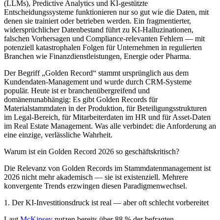
(LLMs), Predictive Analytics und KI-gestützte
Entscheidungssysteme funktionieren nur so gut wie die Daten, mit
denen sie trainiert oder betrieben werden. Ein fragmentierter,
widersprüchlicher Datenbestand führt zu KI-Halluzinationen,
falschen Vorhersagen und Compliance-relevanten Fehlern — mit
potenziell katastrophalen Folgen für Unternehmen in regulierten
Branchen wie Finanzdienstleistungen, Energie oder Pharma.
Der Begriff „Golden Record“ stammt ursprünglich aus dem
Kundendaten-Management und wurde durch CRM-Systeme
populär. Heute ist er branchenübergreifend und
domänenunabhängig: Es gibt Golden Records für
Materialstammdaten in der Produktion, für Beteiligungsstrukturen
im Legal-Bereich, für Mitarbeiterdaten im HR und für Asset-Daten
im Real Estate Management. Was alle verbindet: die Anforderung an
eine einzige, verlässliche Wahrheit.
Warum ist ein Golden Record 2026 so geschäftskritisch?
Die Relevanz von Golden Records im Stammdatenmanagement ist
2026 nicht mehr akademisch — sie ist existenziell. Mehrere
konvergente Trends erzwingen diesen Paradigmenwechsel.
1. Der KI-Investitionsdruck ist real — aber oft schlecht vorbereitet
Laut
McKinsey
nutzen bereits über 88 % der befragten