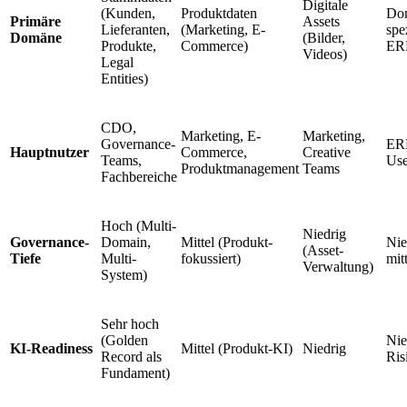
Digitale
(Kunden,
Produktdaten
Do
Primäre
Assets
Lieferanten,
(Marketing, E-
spe
Domäne
(Bilder,
Produkte,
Commerce)
ER
Videos)
Legal
Entities)
CDO,
Marketing, E-
Marketing,
Governance-
ER
Hauptnutzer
Commerce,
Creative
Teams,
Use
Produktmanagement
Teams
Fachbereiche
Hoch (Multi-
Niedrig
Governance-
Domain,
Mittel (Produkt-
Nie
(Asset-
Tiefe
Multi-
fokussiert)
mit
Verwaltung)
System)
Sehr hoch
(Golden
Nie
KI-Readiness
Mittel (Produkt-KI)
Niedrig
Record als
Ris
Fundament)