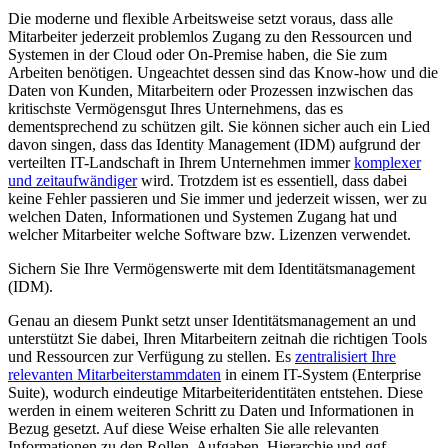
Die moderne und flexible Arbeitsweise setzt voraus, dass alle
Mitarbeiter jederzeit problemlos Zugang zu den Ressourcen und
Systemen in der Cloud oder On-Premise haben, die Sie zum
Arbeiten benötigen. Ungeachtet dessen sind das Know-how und die
Daten von Kunden, Mitarbeitern oder Prozessen inzwischen das
kritischste Vermögensgut Ihres Unternehmens, das es
dementsprechend zu schützen gilt. Sie können sicher auch ein Lied
davon singen, dass das Identity Management (IDM) aufgrund der
verteilten IT-Landschaft in Ihrem Unternehmen immer
komplexer
und zeitaufwändiger
wird. Trotzdem ist es essentiell, dass dabei
keine Fehler passieren und Sie immer und jederzeit wissen, wer zu
welchen Daten, Informationen und Systemen Zugang hat und
welcher Mitarbeiter welche Software bzw. Lizenzen verwendet.
Sichern Sie Ihre Vermögenswerte mit dem Identitätsmanagement
(IDM).
Genau an diesem Punkt setzt unser Identitätsmanagement an und
unterstützt Sie dabei, Ihren Mitarbeitern zeitnah die richtigen Tools
und Ressourcen zur Verfügung zu stellen. Es
zentralisiert Ihre
relevanten Mitarbeiterstammdaten
in einem IT-System (Enterprise
Suite), wodurch eindeutige Mitarbeiteridentitäten entstehen. Diese
werden in einem weiteren Schritt zu Daten und Informationen in
Bezug gesetzt. Auf diese Weise erhalten Sie alle relevanten
Informationen zu den Rollen, Aufgaben, Hierarchie und ggf.