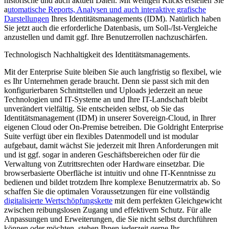
historische und auch aktuell Daten. Mit wenigen Klicks erstellen Sie
a
utomatische Reports, Analysen und auch interaktive grafische
Darstellungen
Ihres Identitätsmanagements (IDM). Natürlich haben
Sie jetzt auch die erforderliche Datenbasis, um Soll-/Ist-Vergleiche
anzustellen und damit ggf. Ihre Benutzerrollen nachzuschärfen.
Technologisch Nachhaltigkeit des Identitätsmanagements.
Mit der Enterprise Suite bleiben Sie auch langfristig so flexibel, wie
es Ihr Unternehmen gerade braucht. Denn sie passt sich mit den
konfigurierbaren Schnittstellen und Uploads jederzeit an neue
Technologien und IT-Systeme an und Ihre IT-Landschaft bleibt
unverändert vielfältig. Sie entscheiden selbst, ob Sie das
Identitätsmanagement (IDM) in unserer Sovereign-Cloud, in Ihrer
eigenen Cloud oder On-Premise betreiben. Die Goldright Enterprise
Suite verfügt über ein flexibles Datenmodell und ist modular
aufgebaut, damit wächst Sie jederzeit mit Ihren Anforderungen mit
und ist ggf. sogar in anderen Geschäftsbereichen oder für die
Verwaltung von Zutrittsrechten oder Hardware einsetzbar. Die
browserbasierte Oberfläche ist intuitiv und ohne IT-Kenntnisse zu
bedienen und bildet trotzdem Ihre komplexe Benutzermatrix ab. So
schaffen Sie die optimalen Voraussetzungen für eine vollständig
digitalisierte Wertschöpfungskette
mit dem perfekten Gleichgewicht
zwischen reibungslosen Zugang und effektivem Schutz. Für alle
Anpassungen und Erweiterungen, die Sie nicht selbst durchführen
können oder möchten, stehen Ihnen jederzeit gerne Ihr