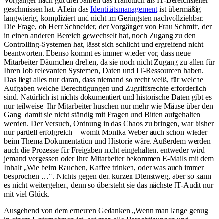
Vorgänger nach gut drei Jahren das Handtuch als IT-Bereichsleiter
geschmissen hat. Allein das
Identitätsmanagement
ist übermäßig
langwierig, kompliziert und nicht im Geringsten nachvollziehbar.
Die Frage, ob Herr Schneider, der Vorgänger von Frau Schmitt, der
in einen anderen Bereich gewechselt hat, noch Zugang zu den
Controlling-Systemen hat, lässt sich schlicht und ergreifend nicht
beantworten. Ebenso kommt es immer wieder vor, dass neue
Mitarbeiter Däumchen drehen, da sie noch nicht Zugang zu allen für
Ihren Job relevanten Systemen, Daten und IT-Ressourcen haben.
Das liegt alles nur daran, dass niemand so recht weiß, für welche
Aufgaben welche Berechtigungen und Zugriffsrechte erforderlich
sind. Natürlich ist nichts dokumentiert und historische Daten gibt es
nur teilweise. Ihr Mitarbeiter huschen nur mehr wie Mäuse über den
Gang, damit sie nicht ständig mit Fragen und Bitten aufgehalten
werden. Der Versuch, Ordnung in das Chaos zu bringen, war bisher
nur partiell erfolgreich – womit Monika Weber auch schon wieder
beim Thema Dokumentation und Historie wäre. Außerdem werden
auch die Prozesse für Freigaben nicht eingehalten, entweder wird
jemand vergessen oder Ihre Mitarbeiter bekommen E-Mails mit dem
Inhalt „Wie beim Rauchen, Kaffee trinken, oder was auch immer
besprochen …“. Nichts gegen den kurzen Dienstweg, aber so kann
es nicht weitergehen, denn so übersteht sie das nächste IT-Audit nur
mit viel Glück.
Ausgehend von dem erneuten Gedanken „Wenn man lange genug