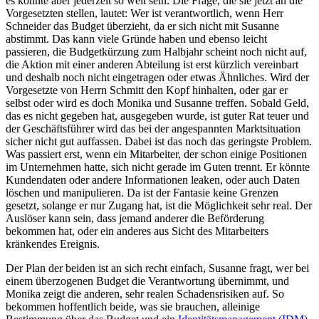
es könnte aber jederzeit so weit sein. Die Frage, die sie jetzt an die
Vorgesetzten stellen, lautet: Wer ist verantwortlich, wenn Herr
Schneider das Budget überzieht, da er sich nicht mit Susanne
abstimmt. Das kann viele Gründe haben und ebenso leicht
passieren, die Budgetkürzung zum Halbjahr scheint noch nicht auf,
die Aktion mit einer anderen Abteilung ist erst kürzlich vereinbart
und deshalb noch nicht eingetragen oder etwas Ähnliches. Wird der
Vorgesetzte von Herrn Schmitt den Kopf hinhalten, oder gar er
selbst oder wird es doch Monika und Susanne treffen. Sobald Geld,
das es nicht gegeben hat, ausgegeben wurde, ist guter Rat teuer und
der Geschäftsführer wird das bei der angespannten Marktsituation
sicher nicht gut auffassen. Dabei ist das noch das geringste Problem.
Was passiert erst, wenn ein Mitarbeiter, der schon einige Positionen
im Unternehmen hatte, sich nicht gerade im Guten trennt. Er könnte
Kundendaten oder andere Informationen leaken, oder auch Daten
löschen und manipulieren. Da ist der Fantasie keine Grenzen
gesetzt, solange er nur Zugang hat, ist die Möglichkeit sehr real. Der
Auslöser kann sein, dass jemand anderer die Beförderung
bekommen hat, oder ein anderes aus Sicht des Mitarbeiters
kränkendes Ereignis.
Der Plan der beiden ist an sich recht einfach, Susanne fragt, wer bei
einem überzogenen Budget die Verantwortung übernimmt, und
Monika zeigt die anderen, sehr realen Schadensrisiken auf. So
bekommen hoffentlich beide, was sie brauchen, alleinige