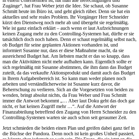
in einem Unternehmen ist, hat man alle Berechtigungen und
Zugänge“, hat Frau Weber jetzt die Idee. Sie schaut, ob Susanne
Schmitt heute im Büro ist, und geht gleich rüber. Denn sie hat ein
aktuelles und sehr reales Problem. Ihr Vorgänger Herr Schneider
kürzt den Dienstweg noch mehr ab und übergeht sie regelmäßig.
Wie ist ganz einfach erklärt – auch wenn er laut Aufzeichnungen
keinen Zugang mehr zu den Controlling-Systemen hat, dürfte er sie
tatsächlich doch noch haben. Denn er schaut regelmäßig selbst nach,
ob Budget für seine geplanten Aktionen vorhanden ist, und
informiert Susanne nur, dass er diese Maßnahme macht, da sie
ausreichend Budget hat. Am liebsten macht er das so knapp, dass
man die Aktivitäten nicht mehr aufhalten kann. Eigentlich sollte er
sich regelmäßig mit Susanne abstimmen, die ihm dann das Budget
zuteilt, da das verkaufte Aktionsprodukt und damit auch das Budget
in Ihrem Aufgabenbereich ist. So kann man weder planen noch
arbeiten und verständlicherweise ist Susanne kurz davor, die
Beherrschung zu verlieren. Sich an die Vorgesetzten von beiden zu
wenden, bringt absolut nichts, da Frau Weber und Frau Schmitt
immer die Antwort bekommt „… Aber laut Doku geht das doch gar
nicht, er hat keinen Zugriff mehr …“. Auf die Antwort der
Finanzabteilung betreffend den Zugang von Herrn Schneider zu den
Controlling-Systemen warten sie auch schon seit geraumer Zeit.
Jetzt schmieden die beiden einen Plan und greifen dabei ganz tief in
die Büchse der Pandora. Denn noch ist kein großes Unheil passiert,