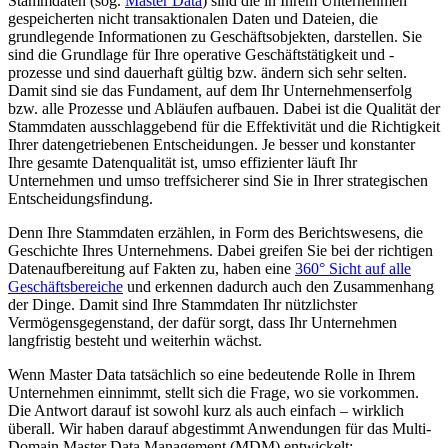
Stammdaten (sog.
Master Data
) sind die in Ihrem Unternehmen
gespeicherten nicht transaktionalen Daten und Dateien, die
grundlegende Informationen zu Geschäftsobjekten, darstellen. Sie
sind die Grundlage für Ihre operative Geschäftstätigkeit und -
prozesse und sind dauerhaft gültig bzw. ändern sich sehr selten.
Damit sind sie das Fundament, auf dem Ihr Unternehmenserfolg
bzw. alle Prozesse und Abläufen aufbauen. Dabei ist die Qualität der
Stammdaten ausschlaggebend für die Effektivität und die Richtigkeit
Ihrer datengetriebenen Entscheidungen. Je besser und konstanter
Ihre gesamte Datenqualität ist, umso effizienter läuft Ihr
Unternehmen und umso treffsicherer sind Sie in Ihrer strategischen
Entscheidungsfindung.
Denn Ihre Stammdaten erzählen, in Form des Berichtswesens, die
Geschichte Ihres Unternehmens. Dabei greifen Sie bei der richtigen
Datenaufbereitung auf Fakten zu, haben eine
360° Sicht auf alle
Geschäftsbereiche
und erkennen dadurch auch den Zusammenhang
der Dinge. Damit sind Ihre Stammdaten Ihr nützlichster
Vermögensgegenstand, der dafür sorgt, dass Ihr Unternehmen
langfristig besteht und weiterhin wächst.
Wenn Master Data tatsächlich so eine bedeutende Rolle in Ihrem
Unternehmen einnimmt, stellt sich die Frage, wo sie vorkommen.
Die Antwort darauf ist sowohl kurz als auch einfach – wirklich
überall. Wir haben darauf abgestimmt Anwendungen für das Multi-
Domain Master Data Management (MDM) entwickelt: