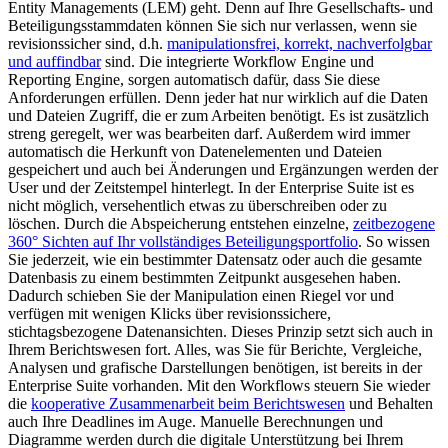
Entity Managements (LEM) geht. Denn auf Ihre Gesellschafts- und
Beteiligungsstammdaten können Sie sich nur verlassen, wenn sie
revisionssicher sind, d.h.
manipulationsfrei, korrekt, nachverfolgbar
und auffindbar
sind. Die integrierte Workflow Engine und
Reporting Engine, sorgen automatisch dafür, dass Sie diese
Anforderungen erfüllen. Denn jeder hat nur wirklich auf die Daten
und Dateien Zugriff, die er zum Arbeiten benötigt. Es ist zusätzlich
streng geregelt, wer was bearbeiten darf. Außerdem wird immer
automatisch die Herkunft von Datenelementen und Dateien
gespeichert und auch bei Änderungen und Ergänzungen werden der
User und der Zeitstempel hinterlegt. In der Enterprise Suite ist es
nicht möglich, versehentlich etwas zu überschreiben oder zu
löschen. Durch die Abspeicherung entstehen einzelne,
zeitbezogene
360° Sichten auf Ihr vollständiges Beteiligungsportfolio
. So wissen
Sie jederzeit, wie ein bestimmter Datensatz oder auch die gesamte
Datenbasis zu einem bestimmten Zeitpunkt ausgesehen haben.
Dadurch schieben Sie der Manipulation einen Riegel vor und
verfügen mit wenigen Klicks über revisionssichere,
stichtagsbezogene Datenansichten. Dieses Prinzip setzt sich auch in
Ihrem Berichtswesen fort. Alles, was Sie für Berichte, Vergleiche,
Analysen und grafische Darstellungen benötigen, ist bereits in der
Enterprise Suite vorhanden. Mit den Workflows steuern Sie wieder
die
kooperative Zusammenarbeit beim Berichtswesen
und Behalten
auch Ihre Deadlines im Auge. Manuelle Berechnungen und
Diagramme werden durch die digitale Unterstützung bei Ihrem