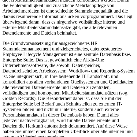
die Fehleranfälligkeit und zusätzliche Mehrfachpflege von
Arbeitnehmerdaten ist eine schlechte Stammdatenqualität und die
daraus resultierende Informationslücken vorprogrammiert. Das liegt
überwiegend daran, dass es nirgendwo vollständige interne und
externe Mitarbeiterstammdatensätze gibt, die alle relevanten
Datenelemente und Dateien beinhaltet.
Die Grundvoraussetzung für ausgezeichnetes HR-
Stammdatenmanagement und zielgerichtetes, datengesteuertes
Employee Lifecycle Management ist eine zentrale Datenbasis bzw.
Enterprise Suite. Das ist gewöhnlich eine All-In-One
Unternehmenssoftware, die sowohl Datenspeicher,
Datendrehscheibe, Arbeitssystem, Workflow- und Reporting-System
ist. Sie integriert sich, in Ihre bestehende IT-Landschaft, und
konsolidiert aus allen vorhandenen Quellsystemen und Quelldateien
alle relevanten Datenelemente und Dateien zu zentralen,
vollständigen und homogenen Mitarbeiterstammdatensätzen (sog.
Golden Records). Die Besonderheit dabei ist, dass Sie mit der
Enterprise Suite bei Bedarf auch Schnittstellen zu externen IT-
Systemen bilden und nicht nur interne, sondern auch externe
Personalstammdaten in dieser Datenbasis haben. Damit alles
jederzeit nachverfolgbar ist, wird für alle Datenelemente und
Dateien die Herkunft automatisch dokumentiert. Auf diese Weise
haben Sie immer einen kompletten Überblick über alle internen und
externen Mitarbeiterstammdaten.