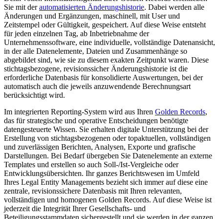
Sie mit der
automatisierten Änderungshistorie
. Dabei werden alle
Änderungen und Ergänzungen, maschinell, mit User und
Zeitstempel oder Gültigkeit, gespeichert. Auf diese Weise entsteht
für jeden einzelnen Tag, ab Inbetriebnahme der
Unternehmenssoftware, eine individuelle, vollständige Datenansicht,
in der alle Datenelemente, Dateien und Zusammenhänge so
abgebildet sind, wie sie zu diesem exakten Zeitpunkt waren. Diese
stichtagsbezogene, revisionssicher Änderungshistorie ist die
erforderliche Datenbasis für konsolidierte Auswertungen, bei der
automatisch auch die jeweils anzuwendende Berechnungsart
berücksichtigt wird.
Im integrierten Reporting-System wird aus Ihren
Golden Records
,
das für strategische und operative Entscheidungen benötigte
datengesteuerte Wissen. Sie erhalten digitale Unterstützung bei der
Erstellung von stichtagsbezogenen oder topaktuellen, vollständigen
und zuverlässigen Berichten, Analysen, Exporte und grafische
Darstellungen. Bei Bedarf übergeben Sie Datenelemente an externe
Templates und erstellen so auch Soll-/Ist-Vergleiche oder
Entwicklungsübersichten. Ihr ganzes Berichtswesen im Umfeld
Ihres Legal Entity Managements bezieht sich immer auf diese eine
zentrale, revisionssichere Datenbasis mit Ihren relevanten,
vollständigen und homogenen Golden Records. Auf diese Weise ist
jederzeit die Integrität Ihrer Gesellschafts- und
Beteiligungsstammdaten sichergestellt und sie werden in der ganzen