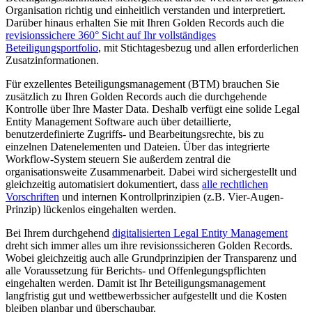
Organisation richtig und einheitlich verstanden und interpretiert.
Darüber hinaus erhalten Sie mit Ihren Golden Records auch die
revisionssichere 360° Sicht auf Ihr vollständiges
Beteiligungsportfolio
, mit Stichtagesbezug und allen erforderlichen
Zusatzinformationen.
Für exzellentes Beteiligungsmanagement (BTM) brauchen Sie
zusätzlich zu Ihren Golden Records auch die durchgehende
Kontrolle über Ihre Master Data. Deshalb verfügt eine solide Legal
Entity Management Software auch über detaillierte,
benutzerdefinierte Zugriffs- und Bearbeitungsrechte, bis zu
einzelnen Datenelementen und Dateien. Über das integrierte
Workflow-System steuern Sie außerdem zentral die
organisationsweite Zusammenarbeit. Dabei wird sichergestellt und
gleichzeitig automatisiert dokumentiert, dass
alle rechtlichen
Vorschriften
und internen Kontrollprinzipien (z.B. Vier-Augen-
Prinzip) lückenlos eingehalten werden.
Bei Ihrem durchgehend
digitalisierten Legal Entity Management
dreht sich immer alles um ihre revisionssicheren Golden Records.
Wobei gleichzeitig auch alle Grundprinzipien der Transparenz und
alle Voraussetzung für Berichts- und Offenlegungspflichten
eingehalten werden. Damit ist Ihr Beteiligungsmanagement
langfristig gut und wettbewerbssicher aufgestellt und die Kosten
bleiben planbar und überschaubar.