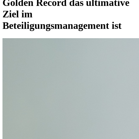
Golden Record das ultimative
Ziel im
Beteiligungsmanagement ist