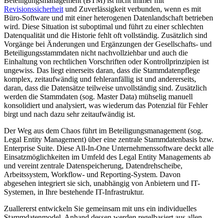
Beteiligungsmanagement (BTM) ist nicht immer mit
Revisionssicherheit
und Zuverlässigkeit verbunden, wenn es mit
Büro-Software und mit einer heterogenen Datenlandschaft betrieben
wird. Diese Situation ist suboptimal und führt zu einer schlechten
Datenqualität und die Historie fehlt oft vollständig. Zusätzlich sind
Vorgänge bei Änderungen und Ergänzungen der Gesellschafts- und
Beteiligungsstammdaten nicht nachvollziehbar und auch die
Einhaltung von rechtlichen Vorschriften oder Kontrollprinzipien ist
ungewiss. Das liegt einerseits daran, dass die Stammdatenpflege
komplex, zeitaufwändig und fehleranfällig ist und andererseits,
daran, dass die Datensätze teilweise unvollständig sind. Zusätzlich
werden die Stammdaten (sog. Master Data) mühselig manuell
konsolidiert und analysiert, was wiederum das Potenzial für Fehler
birgt und nach dazu sehr zeitaufwändig ist.
Der Weg aus dem Chaos führt im Beteiligungsmanagement (sog.
Legal Entity Management) über eine zentrale Stammdatenbasis bzw.
Enterprise Suite. Diese All-In-One Unternehmenssoftware deckt alle
Einsatzmöglichkeiten im Umfeld des Legal Entity Managements ab
und vereint zentrale Datenspeicherung, Datendrehscheibe,
Arbeitssystem, Workflow- und Reporting-System. Davon
abgesehen integriert sie sich, unabhängig von Anbietern und IT-
Systemen, in Ihre bestehende IT-Infrastruktur.
Zuallererst entwickeln Sie gemeinsam mit uns ein individuelles
Stammdatenmodel. Anhand dessen werden regelbasiert aus allen