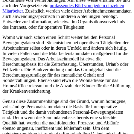
Dokumente von Weiterbildungen. Auf diese Weise erhalten Sie und
auch der Vorgesetzte ein
umfassendes Bild vom jedem einzelnen
Mitarbeiter
. Zusätzlich werden viele dieser Arbeitnehmerstammdaten
auch anwendungsspezifisch in anderen Abteilungen benötigt.
Entweder zur Information, wie etwa im Organisationsverzeichnis
des Intranets, oder für operative Tätigkeiten.
Womit wir auch schon einen Schritt weiter bei den Personal-
Bewegungsdaten sind. Sie entstehen bei operativen Tätigkeiten der
Arbeitnehmer selbst oder in deren Umfeld und ändern sich häufig.
In vielen Fällen sind die Mitarbeiterstammdaten maßgebend für die
Bewegungsdaten. Das Arbeitszeitmodell ist etwa die
Berechnungsbasis für die Zeiterfassung, Überstunden, Urlaub oder
Fehlzeiten. Die Bankverbindung und das Grundgehalt sind die
Berechnungsgrundlage für das monatliche Gehalt und
Sonderzahlungen. Ebenso sind etwa die Wohnadresse für das
Home-Office relevant und die Anzahl der Kinder für die Abführung
der Krankenversicherung.
Genau diese Zusammenhänge sind der Grund, warum homogene,
vollständige Personalstammdaten die Basis für Ihre operative
Tätigkeit und die damit verbundenen Personal-Bewegungsdaten
sind. Denn wenn die Stammdatenbasis bereits eine schlechte
Qualität hat, werden die nachfolgenden Prozesse und Abläufe
ebenso ungenau, ineffizient und fehlerhaft sein. Um dem
entgegenzuwirken ist es nicht erforderlich Ihre Datenlandschaft im