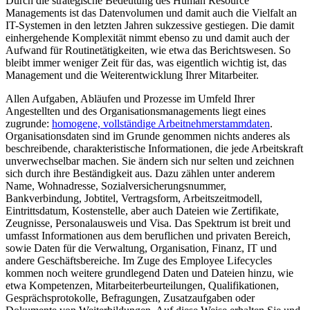
Durch die strategische Bedeutung des Human Resource
Managements ist das Datenvolumen und damit auch die Vielfalt an
IT-Systemen in den letzten Jahren sukzessive gestiegen. Die damit
einhergehende Komplexität nimmt ebenso zu und damit auch der
Aufwand für Routinetätigkeiten, wie etwa das Berichtswesen. So
bleibt immer weniger Zeit für das, was eigentlich wichtig ist, das
Management und die Weiterentwicklung Ihrer Mitarbeiter.
Allen Aufgaben, Abläufen und Prozesse im Umfeld Ihrer
Angestellten und des Organisationsmanagements liegt eines
zugrunde:
homogene, vollständige Arbeitnehmerstammdaten
.
Organisationsdaten sind im Grunde genommen nichts anderes als
beschreibende, charakteristische Informationen, die jede Arbeitskraft
unverwechselbar machen. Sie ändern sich nur selten und zeichnen
sich durch ihre Beständigkeit aus. Dazu zählen unter anderem
Name, Wohnadresse, Sozialversicherungsnummer,
Bankverbindung, Jobtitel, Vertragsform, Arbeitszeitmodell,
Eintrittsdatum, Kostenstelle, aber auch Dateien wie Zertifikate,
Zeugnisse, Personalausweis und Visa. Das Spektrum ist breit und
umfasst Informationen aus dem beruflichen und privaten Bereich,
sowie Daten für die Verwaltung, Organisation, Finanz, IT und
andere Geschäftsbereiche. Im Zuge des Employee Lifecycles
kommen noch weitere grundlegend Daten und Dateien hinzu, wie
etwa Kompetenzen, Mitarbeiterbeurteilungen, Qualifikationen,
Gesprächsprotokolle, Befragungen, Zusatzaufgaben oder