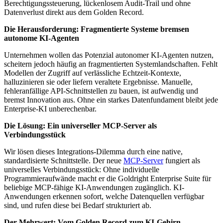
Berechtigungssteuerung, lückenlosem Audit-Trail und ohne
Datenverlust direkt aus dem Golden Record.
Die Herausforderung: Fragmentierte Systeme bremsen
autonome KI-Agenten
Unternehmen wollen das Potenzial autonomer KI-Agenten nutzen,
scheitern jedoch häufig an fragmentierten Systemlandschaften. Fehlt
Modellen der Zugriff auf verlässliche Echtzeit-Kontexte,
halluzinieren sie oder liefern veraltete Ergebnisse. Manuelle,
fehleranfällige API-Schnittstellen zu bauen, ist aufwendig und
bremst Innovation aus. Ohne ein starkes Datenfundament bleibt jede
Enterprise-KI unberechenbar.
Die Lösung: Ein universeller MCP-Server als
Verbindungsstück
Wir lösen dieses Integrations-Dilemma durch eine native,
standardisierte Schnittstelle. Der neue
MCP-Server
fungiert als
universelles Verbindungsstück: Ohne individuelle
Programmieraufwände macht er die Goldright Enterprise Suite für
beliebige MCP-fähige KI-Anwendungen zugänglich. KI-
Anwendungen erkennen sofort, welche Datenquellen verfügbar
sind, und rufen diese bei Bedarf strukturiert ab.
Der Mehrwert: Vom Golden Record zum KI-Gehirn